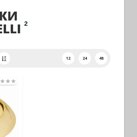
ДКИ
2
LLI
12
24
48
Next