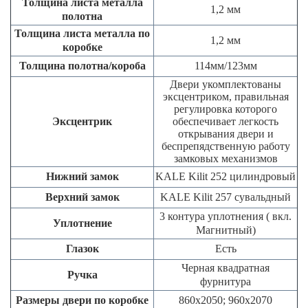
Толщина листа металла
1,2 мм
полотна
Толщина листа металла по
1,2 мм
коробке
Толщина полотна/короба
114мм/123мм
Двери укомплектованы
эксцентриком, правильная
регулировка которого
Эксцентрик
обеспечивает легкость
открывания двери и
беспрепядственную работу
замковых механизмов
Нижний замок
KALE Kilit 252 цилиндровый
Верхний замок
KALE Kilit 257 сувальдный
3 контура уплотнения ( вкл.
Уплотнение
Магнитный)
Глазок
Есть
Черная квадратная
Ручка
фурнитура
Размеры двери по коробке
860х2050; 960х2070