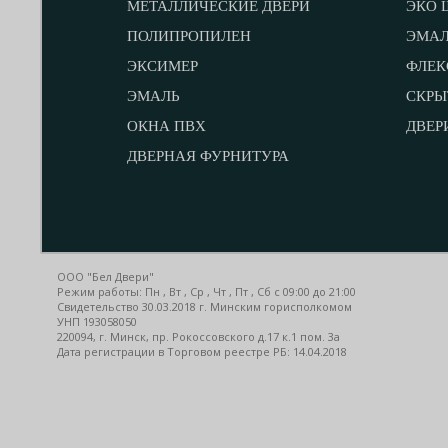
МЕТАЛЛИЧЕСКИЕ ДВЕРИ
ЭКО 
ПОЛИПРОПИЛЕН
ЭМА
ЭКСИМЕР
ФЛЕК
ЭМАЛЬ
СКРЫ
ОКНА ПВХ
ДВЕР
ДВЕРНАЯ ФУРНИТУРА
ООО "Бел Двери"
Режим работы: Пн , Вт , Ср , Чт , Пт , Сб c 09:00 до 21:00
Свидетельство 30.03.2018 г. Минским горисполкомом
УНП 193058050
220094, г. Минск, пр. Рокоссовского д.17 к.1 пом. 3а
Дата регистрации в Торговом реестре РБ: 14.04.2018