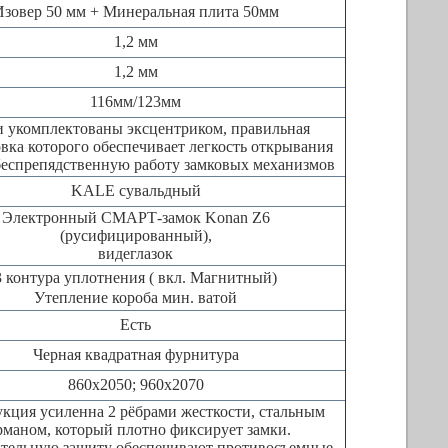
Изовер 50 мм + Минеральная плита 50мм
1,2 мм
1,2 мм
116мм/123мм
 укомплектованы эксцентриком, правильная
вка которого обеспечивает легкость открывания
беспрепядственную работу замковых механизмов
KALE сувальдный
Электронный СМАРТ-замок Konan Z6
(русифицированный),
видеглазок
3 контура уплотнения ( вкл. Магнитный)
Утепление короба мин. ватой
Есть
Черная квадратная фурнитура
860х2050; 960х2070
кция усиленна 2 рёбрами жесткости, стальным
рманом, который плотно фиксирует замки.
тельную защиту обеспечивают противосъемные