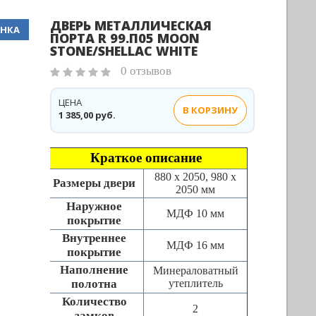
ДВЕРЬ МЕТАЛЛИЧЕСКАЯ
НКА
ПОРТА R 99.П05 MOON
STONE/SHELLAC WHITE
0 отзывов
ЦЕНА
В КОРЗИНУ
1 385,00 руб.
Краткое описание
880 х 2050, 980 х
Размеры двери
2050 мм
Наружное
МДФ 10 мм
покрытие
Внутреннее
МДФ 16 мм
покрытие
Наполнение
Минераловатный
полотна
утеплитель
Количество
2
замков