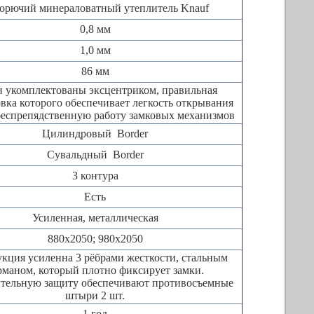
орючий минераловатный утеплитель Knauf
0,8 мм
1,0 мм
86 мм
 укомплектованы эксцентриком, правильная
вка которого обеспечивает легкость открывания
беспрепядственную работу замковых механизмов
Цилиндровый Border
Сувальдный Border
3 контура
Есть
Усиленная, металлическая
880х2050; 980х2050
кция усиленна 3 рёбрами жесткости, стальным
рманом, который плотно фиксирует замки.
тельную защиту обеспечивают противосъемные
штыри 2 шт.
1 год