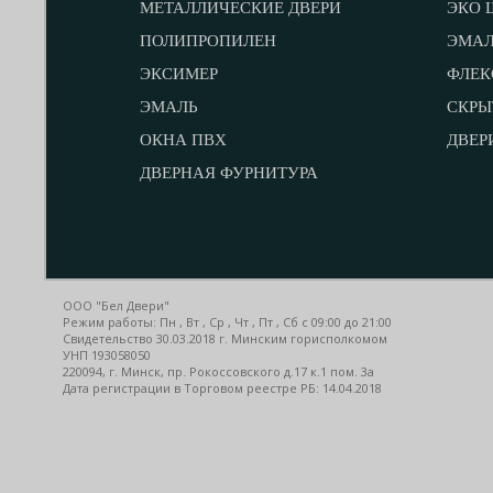
МЕТАЛЛИЧЕСКИЕ ДВЕРИ
ЭКО 
ПОЛИПРОПИЛЕН
ЭМА
ЭКСИМЕР
ФЛЕК
ЭМАЛЬ
СКРЫ
ОКНА ПВХ
ДВЕР
ДВЕРНАЯ ФУРНИТУРА
ООО "Бел Двери"
Режим работы: Пн , Вт , Ср , Чт , Пт , Сб c 09:00 до 21:00
Свидетельство 30.03.2018 г. Минским горисполкомом
УНП 193058050
220094, г. Минск, пр. Рокоссовского д.17 к.1 пом. 3а
Дата регистрации в Торговом реестре РБ: 14.04.2018