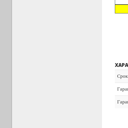
ХАР
Срок
Гара
Гара