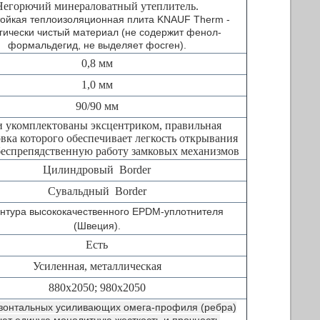
Негорючий минераловатный утеплитель.
тойкая теплоизоляционная плита KNAUF Therm -
гически чистый материал (не содержит фенол-
формальдегид, не выделяет фосген).
0,8 мм
1,0 мм
90/90 мм
 укомплектованы эксцентриком, правильная
вка которого обеспечивает легкость открывания
беспрепядственную работу замковых механизмов
Цилиндровый Border
Сувальдный Border
онтура высококачественного EPDM-уплотнителя
(Швеция).
Есть
Усиленная, металлическая
880х2050; 980х2050
изонтальных усиливающих омега-профиля (ребра)