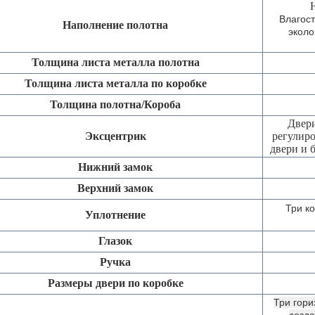
Влагос
Наполнение полотна
эколо
Толщина листа металла полотна
Толщина листа металла по коробке
Толщина полотна/Короба
Двери
Эксцентрик
регулиро
двери и 
Нижний замок
Верхний замок
Три к
Уплотнение
Глазок
Ручка
Размеры двери по коробке
Три гор