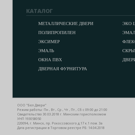
КАТАЛОГ
МЕТАЛЛИЧЕСКИЕ ДВЕРИ
ЭКО 
ПОЛИПРОПИЛЕН
ЭМА
ЭКСИМЕР
ФЛЕК
ЭМАЛЬ
СКРЫ
ОКНА ПВХ
ДВЕР
ДВЕРНАЯ ФУРНИТУРА
ООО "Бел Двери"
Режим работы: Пн , Вт , Ср , Чт , Пт , Сб c 09:00 до 21:00
Свидетельство 30.03.2018 г. Минским горисполкомом
УНП 193058050
220094, г. Минск, пр. Рокоссовского д.17 к.1 пом. 3а
Дата регистрации в Торговом реестре РБ: 14.04.2018