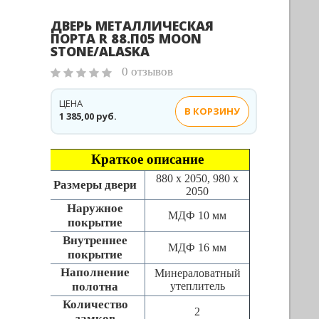
ДВЕРЬ МЕТАЛЛИЧЕСКАЯ
ПОРТА R 88.П05 MOON
STONE/ALASKA
0 отзывов
ЦЕНА
В КОРЗИНУ
1 385,00 руб.
Краткое описание
880 х 2050, 980 х
Размеры двери
2050
Наружное
МДФ 10 мм
покрытие
Внутреннее
МДФ 16 мм
покрытие
Наполнение
Минераловатный
полотна
утеплитель
Количество
2
замков