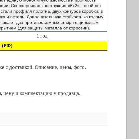
ют единую монолитную жесткость и прочность
кции. Сверхпрочная конструкция «6x2» - двойная
стали профиля полотна, двух контуров коробки, в
мка и петель. Дополнительную стойкость ко взлому
чивают два противосъемных штыря с цинковым
крытием (для защиты металла от коррозии).
1 год
 (РФ)
 с доставкой. Описание, цены, фото.
, цену и комплектацию у продавца.