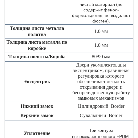
чистый материал (не
содержит фенол-
формальдегид, не выделяет
фосген).
Толщина листа металла
1,0 мм
полотна
Толщина листа металла по
1,0 мм
коробке
Толщина полотна/Короба
80/90 мм
Двери укомплектованы
эксцентриком, правильная
регулировка которого
Эксцентрик
обеспечивает легкость
открывания двери и
беспрепядственную работу
замковых механизмов
Нижний замок
Цилиндровый Border
Верхний замок
Сувальдный Border
Три контура
Уплотнение
высококачественного EPDM-