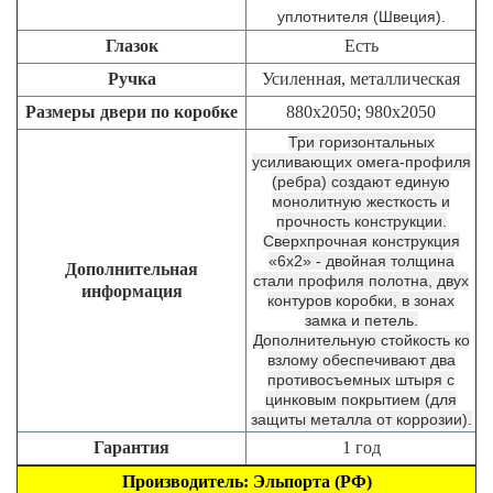
уплотнителя (Швеция).
Глазок
Есть
Ручка
Усиленная, металлическая
Размеры двери по коробке
880х2050; 980х2050
Три горизонтальных
усиливающих омега-профиля
(ребра) создают единую
монолитную жесткость и
прочность конструкции.
Сверхпрочная конструкция
«6x2» - двойная толщина
Дополнительная
стали профиля полотна, двух
информация
контуров коробки, в зонах
замка и петель.
Дополнительную стойкость ко
взлому обеспечивают два
противосъемных штыря с
цинковым покрытием (для
защиты металла от коррозии).
Гарантия
1 год
Производитель: Эльпорта (РФ)