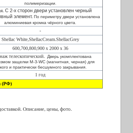
полимеризации.
я.
С 2-х сторон двери установлен черный
ивный элемент.
По периметру двери установлена
алюминиевая кромка чёрного цвета.
-
Shellac White
,
ShellacCream.
ShellacGrey
600,700,800,900 х 2000 х 36
наж телескопический.
Дверь укомплектована
змом защелки M-3-WC (магнитная, черная) для
гкого и практически бесшумного закрывания.
1 год
а
(РФ)
оставкой. Описание, цены, фото.