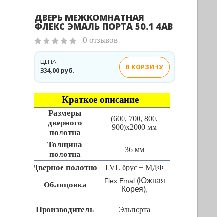
ДВЕРЬ МЕЖКОМНАТНАЯ
ФЛЕКС ЭМАЛЬ ПОРТА 50.1 4AB
0 отзывов
ЦЕНА
В КОРЗИНУ
334,00 руб.
Краткое описание
Размеры
(600, 700, 800,
дверного
900)x2000 мм
полотна
Толщина
36 мм
полотна
Дверное полотно
LVL брус + МДФ
(Южная
Flex Emal
Облицовка
Корея),
Производитель
Эльпорта