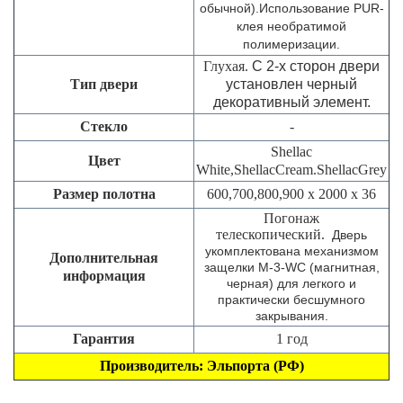
обычной).
Использование PUR-
клея необратимой
полимеризации.
Глухая.
С 2-х сторон двери
Тип двери
установлен черный
декоративный элемент.
Стекло
-
Shellac
Цвет
White
,
ShellacCream.
ShellacGrey
Размер полотна
600,700,800,900 х 2000 х 36
Погонаж
телескопический.
Дверь
укомплектована механизмом
Дополнительная
защелки M-3-WC (магнитная,
информация
черная) для легкого и
практически бесшумного
закрывания.
Гарантия
1 год
Производитель:
Эльпорта
(РФ)