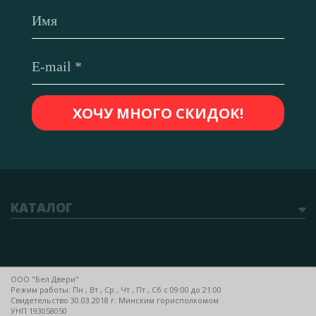
КАТАЛОГ
ООО "Бел Двери"
Режим работы: Пн , Вт , Ср , Чт , Пт , Сб c 09:00 до 21:00
Свидетельство 30.03.2018 г. Минским горисполкомом
УНП 193058050